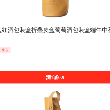
盒红酒包装盒折叠皮盒葡萄酒包装盒端午中
京东
满1减0.9