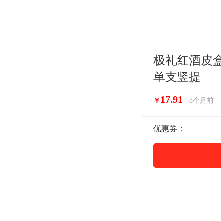
极礼红酒皮
单支竖提
17.91
￥
8个月前
优惠券：